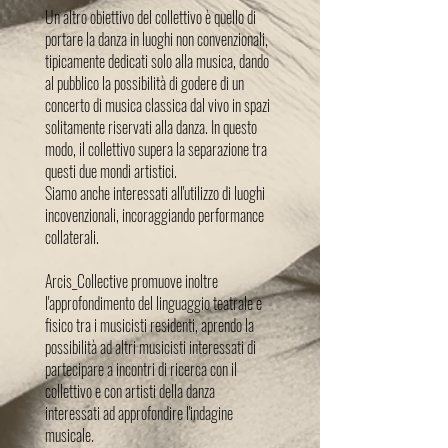
Un altro obiettivo del collettivo è quello di
portare la danza in luoghi non convenzionali,
tipicamente dedicati solo alla musica, dando
al pubblico la possibilità di godere di un
concerto di musica classica dal vivo in spazi
solitamente riservati alla danza. In questo
modo, il collettivo supera la separazione tra
questi due mondi artistici.
Siamo anche interessati all'utilizzo di luoghi
incovenzionali, incoraggiando performance
collaterali.
Arcis_Collective promuove inoltre
l'approfondimento del linguaggio teatrale e
fisico tra i musicisti residenti, aprendo la
possibilità ad altri musicisti interessati di
partecipare a incontri di ricerca con il
collettivo e con artisti della danza
interessati ad approfondire l'indagine
musicale.