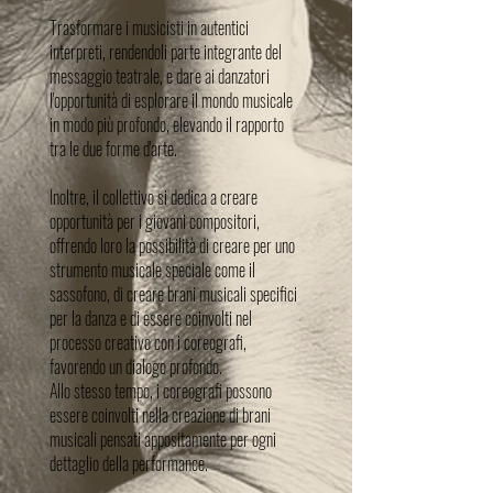
Trasformare i musicisti in autentici
interpreti, rendendoli parte integrante del
messaggio teatrale, e dare ai danzatori
l'opportunità di esplorare il mondo musicale
in modo più profondo, elevando il rapporto
tra le due forme d'arte.
Inoltre, il collettivo si dedica a creare
opportunità per i giovani compositori,
offrendo loro la possibilità di creare per uno
strumento musicale speciale come il
sassofono, di creare brani musicali specifici
per la danza e di essere coinvolti nel
processo creativo con i coreografi,
favorendo un dialogo profondo.
Allo stesso tempo, i coreografi possono
essere coinvolti nella creazione di brani
musicali pensati appositamente per ogni
dettaglio della performance.