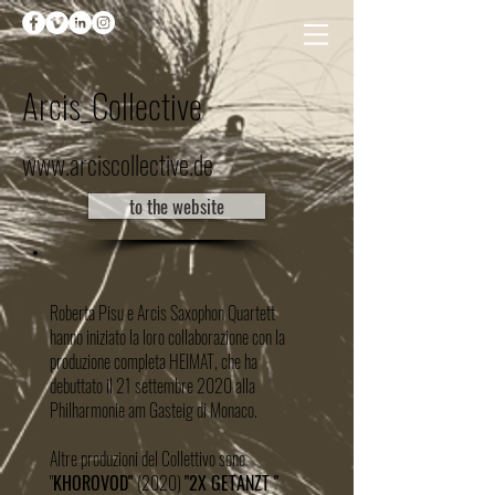
Arcis_Collective
www.arciscollective.de
to the website
Roberta Pisu e Arcis Saxophon Quartett
hanno iniziato la loro collaborazione con la
produzione completa HEIMAT, che ha
debuttato il 21 settembre 2020 alla
Philharmonie am Gasteig di Monaco.
Altre produzioni del Collettivo sono
"
KHOROVOD"
(2020)
"2X GETANZT "