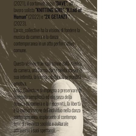
(2021), il cortometraggio
"DAVE"
, un
lavoro solista
"KNITTING GIRL"
,
"K.I.nd of
Human"
(2022) e
"2X GETANZT "
(2023).
L'arcis_collective ha la visione di fondere la
musica da camera e la danza
contemporanea in un atto performativo
comune.
Questa visione trae ispirazione dalla musica
da camera, una forma d'arte celebrata per la
sua intimità, la forma ridotta e la profondità
emotiva.
Arcis_Collective si impegna a preservare la
rinomata semplicità ed eleganza della
musica da camera e la modernità, la libertà
e la conservazione dell'individuo nella danza
contemporanea, esplorando al contempo
temi di rilevanza sociale e culturale
attraverso i suoi spettacoli.