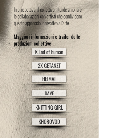
In prospettiva, il collettivo intende ampliare
le collaborazioni con artisti che condividono
questo approccio innovativo all'arte.
Maggiori informazioni e trailer delle
produzioni collettive:
K.I.nd of human
2X GETANZT
HEIMAT
DAVE
KNITTING GIRL
KHOROVOD