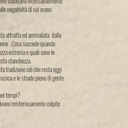
ltere ballavano incessantemente
alle negatività di cui erano
a attratta ed ammaliata dalla
donne . Cosa succede quando
hezza estrema e quali sono le
esta stanchezza.
ta tradizione ciò che resta oggi
musica e le strade piene di gente
quei tempi?
nivano misteriosamente colpite