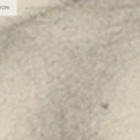
VORI
arcis_collective
GALLERIA
CONTATTI
N