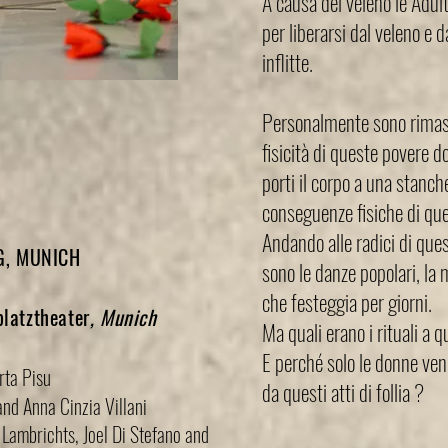
A causa del veleno le Adu
per liberarsi dal veleno e d
inflitte.
Personalmente sono rimast
fisicità di queste povere 
porti il ​​corpo a una stanc
conseguenze fisiche di qu
Andando alle radici di ques
IG, MUNICH
sono le danze popolari, la 
che festeggia per giorni.
atztheater
, Munich
Ma quali erano i rituali a 
E perché solo le donne ve
rta Pisu
da questi atti di follia ?
and Anna Cinzia Villani
 Lambrichts, Joel Di Stefano and