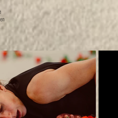
e
aen